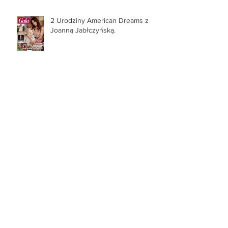
2 Urodziny American Dreams z
Joanną Jabłczyńską.
Jesień z Galą...
Szaleństwo Zakupów - ELLE,
Galmour i Instyle