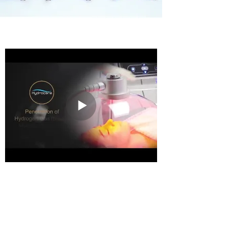
Poznaj SkinRex
Skinrex to lider we wdrażaniu
nieinwazyjnych innowacyjnych technologii,
które z powodzeniem zyskują uznanie
klientów. Rozwiązania SkinRex
charakteryzuje bezpieczeństwo, wysoki
poziom zaawansowania naukowego,
bezbolesność oraz widoczne efekty.