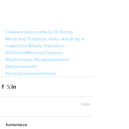
Ciekawa lektura artkułu Dr Doroty 
Mieleckiej-Trzepizur, który ukazał się w 
magazynie Beauty Inspiration.
#DrDorotaMieleckaTrzepizur
#hydroimpact
#terapiawodorem
#aktywnywodór
#oczyszczaniewodorowe
Komentarze