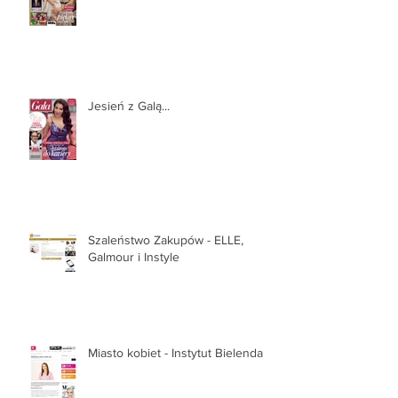
Jesień z Galą...
Szaleństwo Zakupów - ELLE,
Galmour i Instyle
Miasto kobiet - Instytut Bielenda