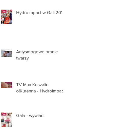
Hydroimpact w Gali 2018
Antysmogowe pranie
twarzy
TV Max Koszalin
o!Kurenna - Hydroimpact.
Gala - wywiad