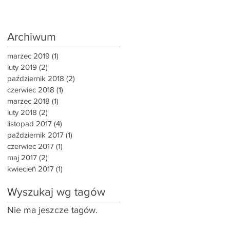
Archiwum
marzec 2019
(1)
1 post
luty 2019
(2)
2 posty
październik 2018
(2)
2 posty
czerwiec 2018
(1)
1 post
marzec 2018
(1)
1 post
luty 2018
(2)
2 posty
listopad 2017
(4)
4 posty
październik 2017
(1)
1 post
czerwiec 2017
(1)
1 post
maj 2017
(2)
2 posty
kwiecień 2017
(1)
1 post
Wyszukaj wg tagów
Nie ma jeszcze tagów.