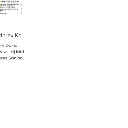
kinrex Korea
oi, Doktor
wskiej kliniki
ezes SkinRex