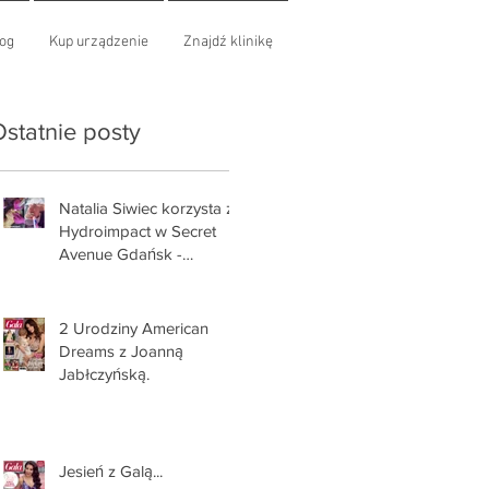
og
Kup urządzenie
Znajdź klinikę
statnie posty
Natalia Siwiec korzysta z
Hydroimpact w Secret
Avenue Gdańsk -
materiał na wizaż.pl
2 Urodziny American
Dreams z Joanną
Jabłczyńską.
Jesień z Galą...